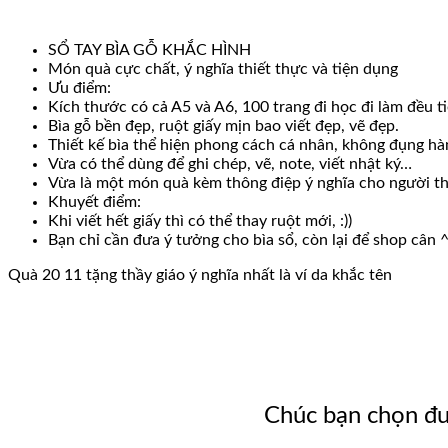
SỔ TAY BÌA GỖ KHẮC HÌNH
Món quà cực chất, ý nghĩa thiết thực và tiện dụng
Ưu điểm:
Kích thước có cả A5 và A6, 100 trang đi học đi làm đều ti
Bìa gỗ bền đẹp, ruột giấy mịn bao viết đẹp, vẽ đẹp.
Thiết kế bìa thể hiện phong cách cá nhân, không đụng hà
Vừa có thể dùng để ghi chép, vẽ, note, viết nhật ký…
Vừa là một món quà kèm thông điệp ý nghĩa cho người th
Khuyết điểm:
Khi viết hết giấy thì có thể thay ruột mới, :))
Bạn chỉ cần đưa ý tưởng cho bìa sổ, còn lại để shop cân 
Quà 20 11 tặng thầy giáo ý nghĩa nhất là ví da khắc tên
Chúc bạn chọn đượ