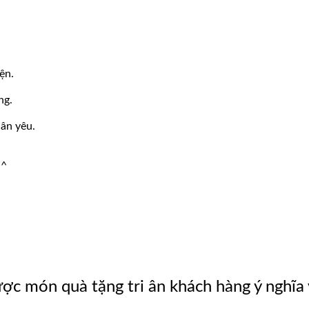
ện.
ng.
ân yêu.
^^
c món quà tặng tri ân khách hàng ý nghĩa 