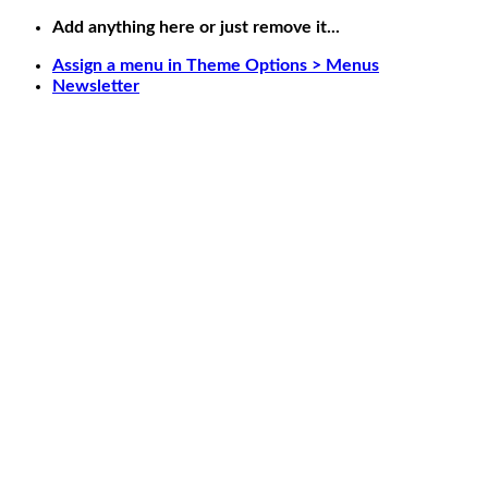
Skip
Add anything here or just remove it...
to
Assign a menu in Theme Options > Menus
content
Newsletter