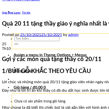
Quà tặng Laser
,
Tin tức
Quà 20 11 tặng thầy giáo ý nghĩa nhất là
Posted on
25/10/2021
25/10/2021
by
admin
Tìm
kiếm:
25
Th10
Assign a menu in Theme Options > Menus
Gợi ý các món quà tặng thầy cô 20/11
1/BÚT GỖ KHẮC THEO YÊU CẦU
Đăng nhập
Lời chúc và những món quà 20/11 tặng giáo viên nhân ngày nh
Giỏ hàng /
₫
0.00
0
Đây như là lời tri ân khi thầy cô đã dìu dắt học sinh được lớn
Chưa có sản phẩm trong giỏ hàng.
Như chúng ta đã biết thì chiếc bút là vật gắn liền với hình ảnh 