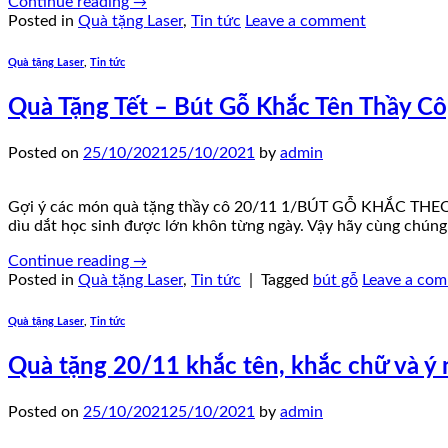
Continue reading
→
Posted in
Quà tặng Laser
,
Tin tức
Leave a comment
Quà tặng Laser
,
Tin tức
Quà Tặng Tết – Bút Gỗ Khắc Tên Thầy Cô
Posted on
25/10/2021
25/10/2021
by
admin
Gợi ý các món quà tặng thầy cô 20/11 1/BÚT GỖ KHẮC THEO YÊ
dìu dắt học sinh được lớn khôn từng ngày. Vậy hãy cùng chúng 
Continue reading
→
Posted in
Quà tặng Laser
,
Tin tức
|
Tagged
bút gỗ
Leave a co
Quà tặng Laser
,
Tin tức
Quà tặng 20/11 khắc tên, khắc chữ và ý
Posted on
25/10/2021
25/10/2021
by
admin