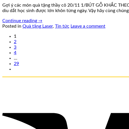
Gợi ý các món quà tặng thầy cô 20/11 1/BÚT GỖ KHẮC THEO YÊ
dìu dắt học sinh được lớn khôn từng ngày. Vậy hãy cùng chúng 
Continue reading
→
Posted in
Quà tặng Laser
,
Tin tức
Leave a comment
1
2
3
4
…
29