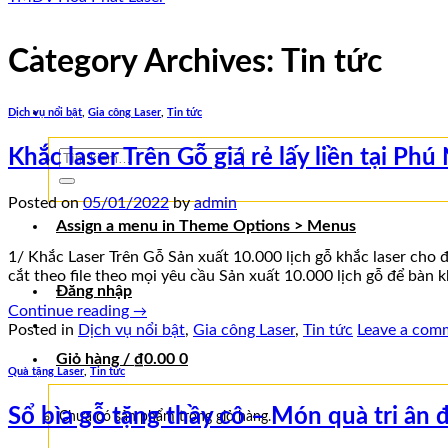
Category Archives:
Tin tức
Dịch vụ nổi bật
,
Gia công Laser
,
Tin tức
Khắc laser Trên Gỗ giá rẻ lấy liền tại P
Tìm
kiếm:
Posted on
05/01/2022
by
admin
Assign a menu in Theme Options > Menus
1/ Khắc Laser Trên Gỗ Sản xuất 10.000 lịch gỗ khắc laser cho đ
cắt theo file theo mọi yêu cầu Sản xuất 10.000 lịch gỗ để bàn k
Đăng nhập
Continue reading
→
Posted in
Dịch vụ nổi bật
,
Gia công Laser
,
Tin tức
Leave a com
Giỏ hàng /
₫
0.00
0
Quà tặng Laser
,
Tin tức
Sổ bìa gỗ tặng thầy cô – Món quà tri ân
Chưa có sản phẩm trong giỏ hàng.