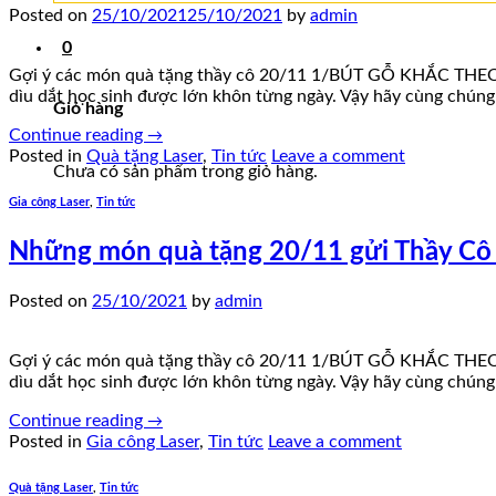
Posted on
25/10/2021
25/10/2021
by
admin
0
Gợi ý các món quà tặng thầy cô 20/11 1/BÚT GỖ KHẮC THEO YÊ
dìu dắt học sinh được lớn khôn từng ngày. Vậy hãy cùng chúng 
Giỏ hàng
Continue reading
→
Posted in
Quà tặng Laser
,
Tin tức
Leave a comment
Chưa có sản phẩm trong giỏ hàng.
Gia công Laser
,
Tin tức
Những món quà tặng 20/11 gửi Thầy Cô g
Posted on
25/10/2021
by
admin
Gợi ý các món quà tặng thầy cô 20/11 1/BÚT GỖ KHẮC THEO YÊ
dìu dắt học sinh được lớn khôn từng ngày. Vậy hãy cùng chúng 
Continue reading
→
Posted in
Gia công Laser
,
Tin tức
Leave a comment
Quà tặng Laser
,
Tin tức