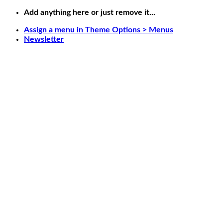
Skip
Add anything here or just remove it...
to
Assign a menu in Theme Options > Menus
content
Newsletter