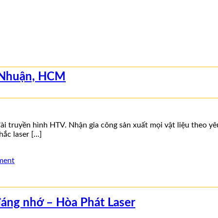
hú Nhuận, HCM
ài truyền hình HTV. Nhận gia công sản xuất mọi vật liệu theo yê
hắc laser […]
ment
 đáng nhớ – Hòa Phát Laser