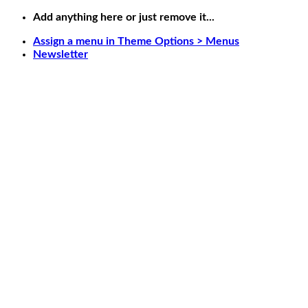
Skip
Add anything here or just remove it...
to
Assign a menu in Theme Options > Menus
content
Newsletter