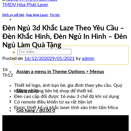
Dịch vụ nổi bật
,
Quà tặng Laser
,
Tin tức
Đèn Ngủ 3d Khắc Laze Theo Yêu Cầu –
Đèn Khắc Hình, Đèn Ngủ In Hình – Đèn
Ngủ Làm Quà Tặng
Tìm
kiếm:
Posted on
16/12/2020
29/05/2021
by
admin
16
Assign a menu in Theme Options > Menus
Th12
Thiết kế logo, ảnh bạn bè, gia đình theo yêu cầu. Quý
Đăng nhập
khách vui lòng liên hệ shop để thiết kế.
Đèn cao cấp đổi được 16 màu 3 chế độ khi sử dụng
Có remote điều khiển từ xa rất tiện lợi
Được thiết kế và khắc laser tinh xảo trên tấm Mica
Giỏ hàng /
₫
0.00
0
Chưa có sản phẩm trong giỏ hàng.