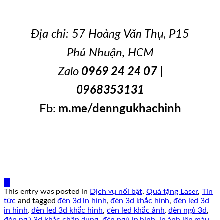
Địa chỉ: 57 Hoàng Văn Thụ, P15
Phú Nhuận, HCM
Zalo
0969 24 24 07 |
0968353131
Fb:
m.me/denngukhachinh
This entry was posted in
Dịch vụ nổi bật
,
Quà tặng Laser
,
Tin
tức
and tagged
đèn 3d in hình
,
đèn 3d khắc hình
,
đèn led 3d
in hình
,
đèn led 3d khắc hinh
,
đèn led khắc ảnh
,
đèn ngủ 3d
,
đèn ngủ 3d khắc chân dung
,
đèn ngủ in hình
,
in ảnh lên màu
.